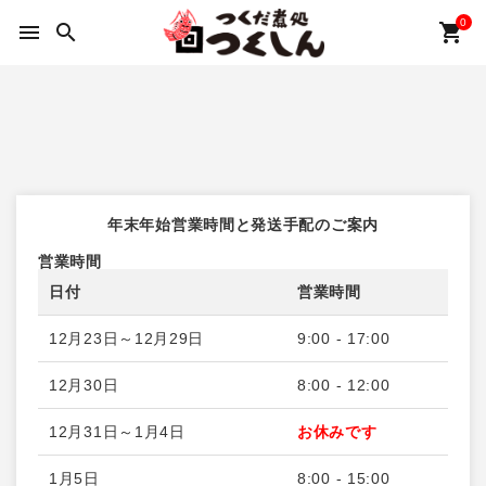
0
menu
search
shopping_cart
ACCOUNT MENU
ようこそ ゲスト 様
meeting_room
person
ログイン
新規会員登録
年末年始営業時間と発送手配のご案内
カテゴリーから選ぶ
営業時間
ギフトセット
日付
営業時間
12月23日～12月29日
9:00 - 17:00
特集
12月30日
8:00 - 12:00
つくしんの物語
12月31日～1月4日
お休みです
プライバシーポリシー
1月5日
8:00 - 15:00