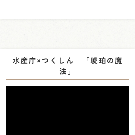
水産庁×つくしん 「琥珀の魔
法」