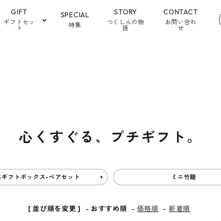
GIFT
STORY
CONTACT
SPECIAL
ギフトセッ
つくしんの物
お問い合わ
特集
ト
語
せ
ご自宅用。包みも無駄なく。
会食・お手土産に
東京手みやげに
経木包み。気軽なギフト。
内祝い（身
いごと）に
竹かご。開ける楽しさを。
心くすぐる、プチギフト。
心くすぐる、プチギフト。
2,000円から
3,000円から
5,000円以
3,000円
5,000円
ちギフトボックス-ペアセット
ミニ竹籠
[ 並び順を変更 ]
-
おすすめ順
-
価格順
-
新着順