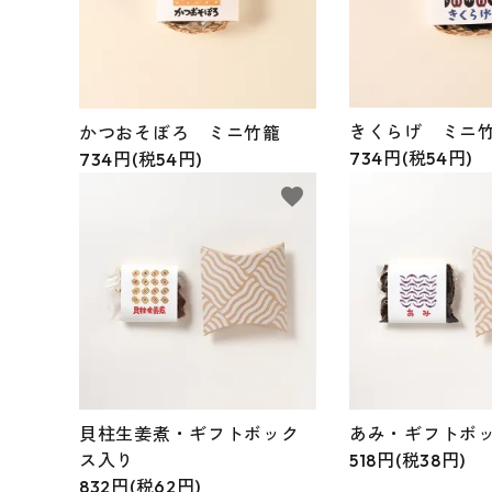
きくらげ ミニ
かつおそぼろ ミニ竹籠
734円(税54円)
734円(税54円)
favorite
貝柱生姜煮・ギフトボック
あみ・ギフトボ
ス入り
518円(税38円)
832円(税62円)