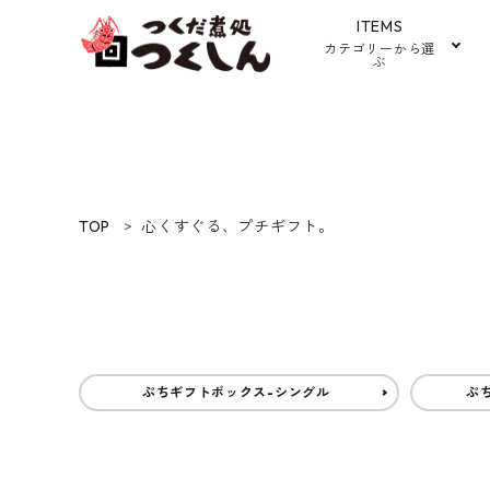
ITEMS
カテゴリーから選
ぶ
ACCOUNT MENU
ようこそ ゲスト 様
meeting_room
person
お中元・お歳暮に
ログイン
新規会員登録
TOP
心くすぐる、プチギフト。
カテゴリーから選ぶ
ギフトセット
1,000円から2,000
特集
円
ぷちギフトボックス-シングル
ぷ
つくしんの物語
プライバシーポリシー