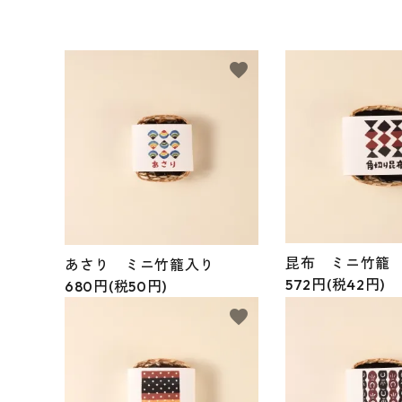
特定商取引法について
favorite
お問い合わせ
昆布 ミニ竹籠
あさり ミニ竹籠入り
572円(税42円)
680円(税50円)
favorite