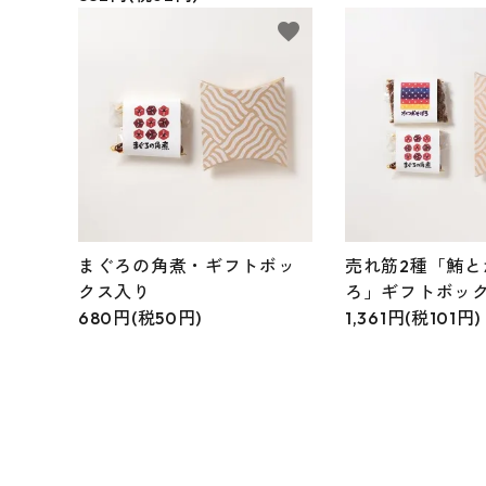
favorite
まぐろの角煮・ギフトボッ
売れ筋2種「鮪と
クス入り
ろ」ギフトボッ
680円(税50円)
1,361円(税101円)