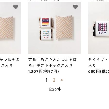
favorite
favorite
かつおそぼ
定番「あさりとかつおそぼ
きくらげ・
クス入り
ろ」ギフトボックス入り
入り
1,307円(税97円)
680円(税5
1
2
>
全26件