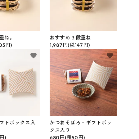
重ね。
おすすめ３段重ね
105円)
1,987円(税147円)
favorite
favorite
フトボックス入
かつおそぼろ・ギフトボッ
クス入り
円)
680円(税50円)