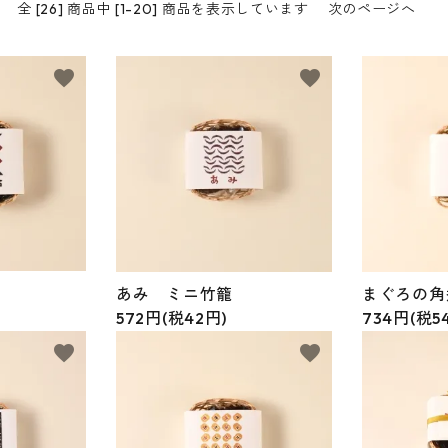
全 [26] 商品中 [1-20] 商品を表示しています
次のページへ
favorite
favorite
あみ ミニ竹籠
まぐろの角
572円(税42円)
734円(税5
favorite
favorite