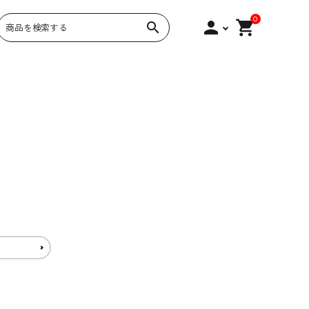
0
person
shopping_cart
search
内のお祝
昔ながらの木箱入り。より丁
華やかな化粧箱。より丁寧
寧に。
に。
手ぬぐいと、カレンダー
上