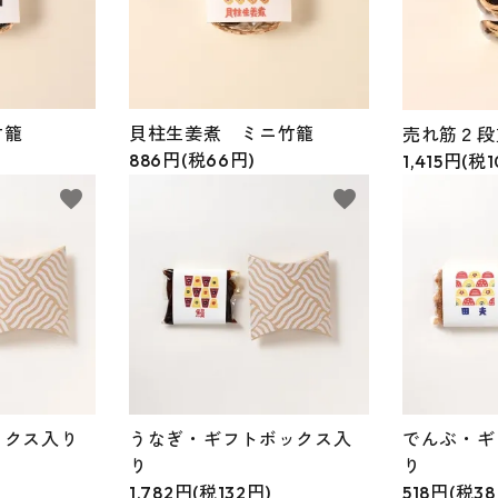
竹籠
貝柱生姜煮 ミニ竹籠
売れ筋２段
886円(税66円)
1,415円(税
favorite
favorite
ックス入り
うなぎ・ギフトボックス入
でんぶ・ギ
り
り
1,782円(税132円)
518円(税38