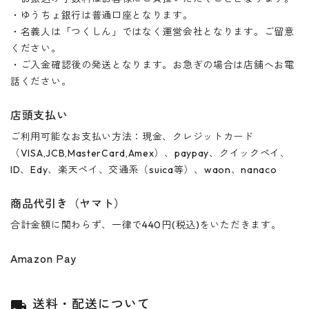
・ゆうちょ銀行は普通口座となります。
・名義人は「つくしん」ではなく運営会社となります。ご留意
ください。
・ご入金確認後の発送となります。お急ぎの場合は店舗へお電
話ください。
店頭支払い
ご利用可能なお支払い方法：現金、クレジットカード
（VISA,JCB,MasterCard,Amex）、paypay、クイックペイ、
ID、Edy、楽天ペイ、交通系（suica等）、waon、nanaco
商品代引き（ヤマト）
合計金額に関わらず、一律で440円(税込)をいただきます。
Amazon Pay
送料・配送について
local_shipping