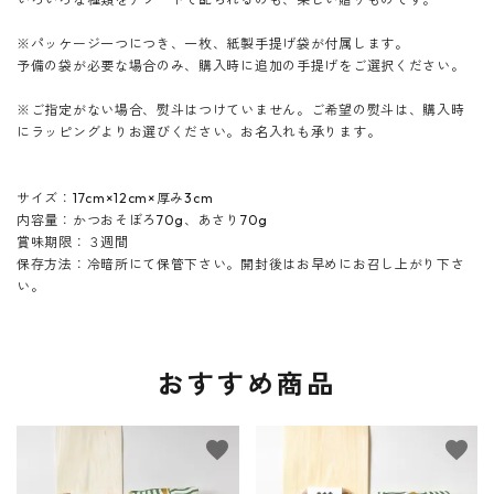
※パッケージ一つにつき、一枚、紙製手提げ袋が付属します。
予備の袋が必要な場合のみ、購入時に追加の手提げをご選択ください。
※ご指定がない場合、熨斗はつけていません。ご希望の熨斗は、購入時
にラッピングよりお選びください。お名入れも承ります。
サイズ：17cm×12cm×厚み3cm
内容量：かつおそぼろ70g、あさり70g
賞味期限：３週間
保存方法：冷暗所にて保管下さい。開封後はお早めにお召し上がり下さ
い。
おすすめ商品
favorite
favorite