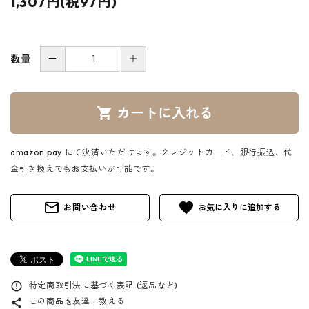
1,307円(税97円)
－
＋
数量
カートに入れる
shopping_cart
amazon pay にて決済いただけます。クレジットカード、銀行振込、代
金引き換えでもお支払いが可能です。
mail_outline
favorite
お問い合わせ
特定商取引法に基づく表記 (返品など)
error_outline
この商品を友達に教える
share