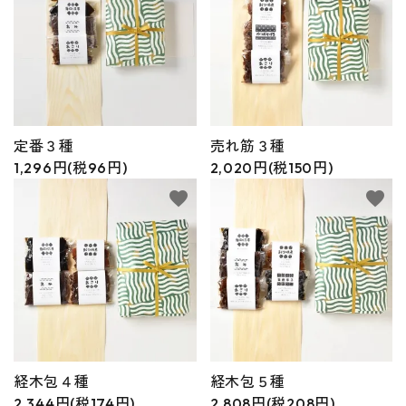
定番３種
売れ筋３種
1,296円(税96円)
2,020円(税150円)
favorite
favorite
経木包４種
経木包５種
2,344円(税174円)
2,808円(税208円)