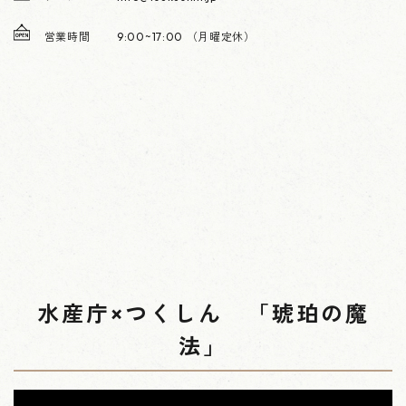
営業時間
9:00~17:00 （月曜定休）
水産庁×つくしん 「琥珀の魔
法」