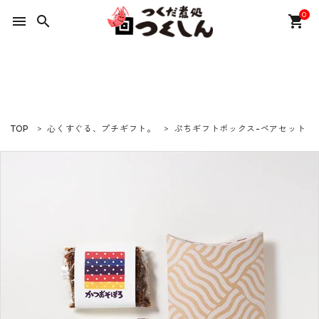
0
menu
search
shopping_cart
ACCOUNT MENU
ようこそ ゲスト 様
meeting_room
person
ログイン
新規会員登録
TOP
心くすぐる、プチギフト。
ぷちギフトボックス-ペアセット
カテゴリーから選ぶ
ギフトセット
特集
つくしんの物語
プライバシーポリシー