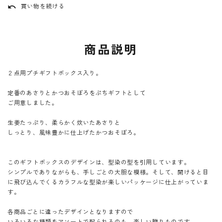
買い物を続ける
undo
商品説明
２点用プチギフトボックス入り。
定番のあさりとかつおそぼろをぷちギフトとして
ご用意しました。
生姜たっぷり、柔らかく炊いたあさりと
しっとり、風味豊かに仕上げたかつおそぼろ。
このギフトボックスのデザインは、型染の型を引用しています。
シンプルでありながらも、手しごとの大胆な模様。そして、開けると目
に飛び込んでくるカラフルな型染が楽しいパッケージに仕上がっていま
す。
各商品ごとに違ったデザインとなりますので
いろいろな種類をアソートで配られるのも、楽しい贈りものです。