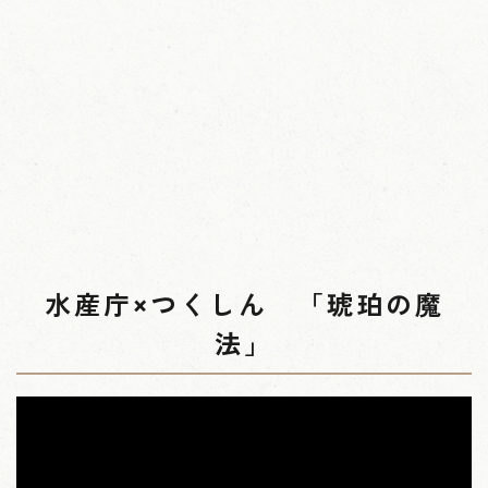
水産庁×つくしん 「琥珀の魔
法」