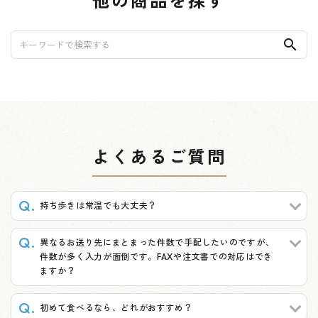
他の商品を探す
search
よくあるご質問
持ち歩きは常温でも大丈夫？
異なるお送り先にまとまった件数で手配したいのですが、
件数が多く入力が面倒です。FAXや注文書での対応はでき
ますか？
初めて食べるなら、どれがおすすめ？