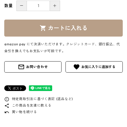
－
＋
数量
カートに入れる
shopping_cart
amazon pay にて決済いただけます。クレジットカード、銀行振込、代
金引き換えでもお支払いが可能です。
mail_outline
favorite
お問い合わせ
特定商取引法に基づく表記 (返品など)
error_outline
この商品を友達に教える
share
買い物を続ける
undo