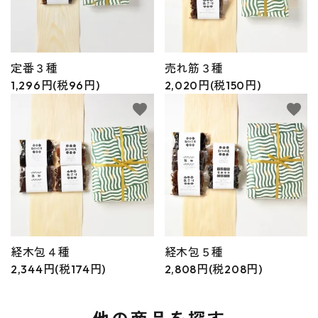
定番３種
売れ筋３種
1,296円(税96円)
2,020円(税150円)
favorite
favorite
経木包４種
経木包５種
2,344円(税174円)
2,808円(税208円)