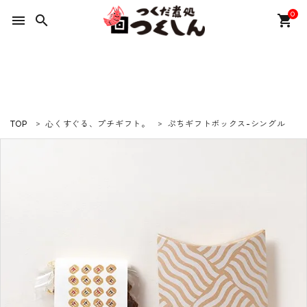
0
menu
search
shopping_cart
ACCOUNT MENU
ようこそ ゲスト 様
meeting_room
person
ログイン
新規会員登録
TOP
心くすぐる、プチギフト。
ぷちギフトボックス-シングル
カテゴリーから選ぶ
ギフトセット
特集
つくしんの物語
プライバシーポリシー