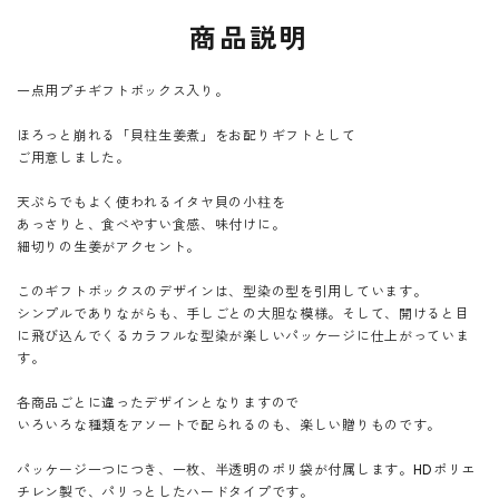
商品説明
一点用プチギフトボックス入り。
ほろっと崩れる「貝柱生姜煮」をお配りギフトとして
ご用意しました。
天ぷらでもよく使われるイタヤ貝の小柱を
あっさりと、食べやすい食感、味付けに。
細切りの生姜がアクセント。
このギフトボックスのデザインは、型染の型を引用しています。
シンプルでありながらも、手しごとの大胆な模様。そして、開けると目
に飛び込んでくるカラフルな型染が楽しいパッケージに仕上がっていま
す。
各商品ごとに違ったデザインとなりますので
いろいろな種類をアソートで配られるのも、楽しい贈りものです。
パッケージ一つにつき、一枚、半透明のポリ袋が付属します。HDポリエ
チレン製で、パリっとしたハードタイプです。