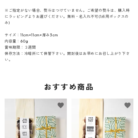
※ご指定がない場合、熨斗はつけていません。ご希望の熨斗は、購入時
にラッピングよりお選びください。無料・名入れ不可(1点用ボックスの
み)
サイズ：11cm×11cm×厚み3cm
内容量：60g
賞味期限：３週間
保存方法：冷暗所にて保管下さい。開封後はお早めにお召し上がり下さ
い。
おすすめ商品
favorite
favorite